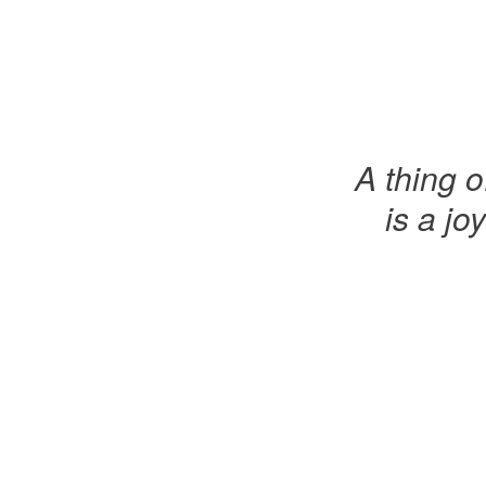
A thing o
is a joy